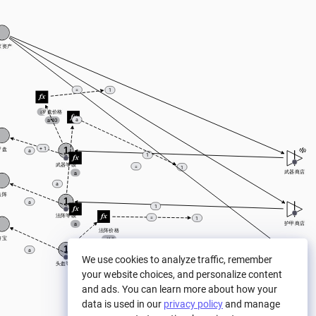
家资产
=
1
a
罗盘价格
a*10
a
+ 1
1
罗盘
a
1
武器等级
=
1
武器商店
a
a
法阵
1
a
1
法阵等级
=
1
护甲商店
a
法阵价格
符宝
a*10
a
1
a
1
We use cookies to analyze traffic, remember
头盔等级
符宝商店
a
your website choices, and personalize content
and ads. You can learn more about how your
data is used in our
privacy policy
and manage