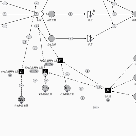
1
1
1
1
1
1
1
战斗
二级宝物
商店
玩
1
1
1
+ 1
1
+ 1
红色品质
商店
+ 1
红色品质最终权重
(b+1)*a
紫色品质最终权重
(b+1)*a
a
白色品质最终权重
a
a
a
b
b
a
+ 1
1.5
0.5
b
紫色初始权重
红色初始权重
总气运
c
98
a
白色初始权重
+ 1