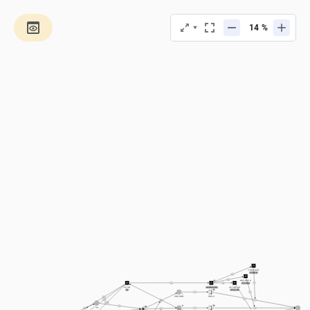
%
普通鱼最终价格
1*(1+b*0.5)
b
b
稀有鱼最终价格
=
a
b
5*(1+b*0.5)
鱼竿承重
传奇鱼最终价格
randomInt(0,a)
a*4
10*(1+b*0.5)
=
1
普通渔获数量
渔获商店
> 0
=
> 5
1
0
> 10
1
1-5kg
1
5
80
0