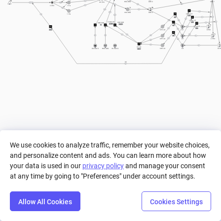
1
稀有渔获数量
渔获商店
玩家资产
稀有度判定
3
1
18
10
a
0
1
鱼池判定
5-10kg
2
1
+ 1
=
+ 1
1
传奇渔获数量
渔获商店
鱼竿价格计算
10-14kg
- 1
+ 1
a*10
1
a*2
=
a
鱼饵价格计算
a
=
1
稀有最终权重
a*10
传奇最终权重
=
普通最终权重
(c+1)*d
(c+1)*d
b
a*2
1
鱼漂价格计算
a
1
a*10
=
a
鱼竿幸运值
鱼竿
鱼竿商店
a*0.1
a
c
c
1
b
d
a
a*2
1
=
鱼饵幸运值
鱼饵
鱼饵商店
a
b
c
1
98
1.5
0.5
1
总幸运值
鱼漂幸运值
鱼漂
鱼漂商
普通初始权重
稀有初始权重
传奇初始权重
a+b+c
速度
a
We use cookies to analyze traffic, remember your website choices,
and personalize content and ads. You can learn more about how
your data is used in our
privacy policy
and manage your consent
at any time by going to "Preferences" under account settings.
Allow All Cookies
Cookies Settings
Step
Settings
Play
Reset
Predict
Bal