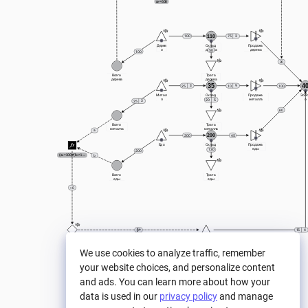
a>=600
110
3
100
75
Дерев
Склад 
Продажа 
о
дерева
дерева
50
100
20
Всего 
Трата 
дерева
дерева
35
4
3
9
25
10
100
Метал
Склад 
Продажа 
Зол
л
металла
металла
о
5
20
3
25
60
Всего 
Трата 
металла
металла
a
200
200
45
Еда
Склад 
Продажа 
еды
еды
130
200
(a>=100)*(b>=1.2K)
b
Всего 
Трата 
еды
еды
> 0
4
15
Доп. 
золото
We use cookies to analyze traffic, remember
your website choices, and personalize content
and ads. You can learn more about how your
data is used in our
privacy policy
and manage