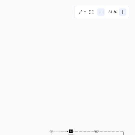
%
a
+ 10