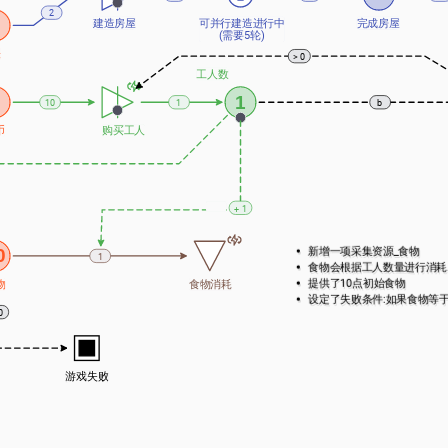
2
建造房屋
可并行建造进行中
完成房屋
(需要5轮)
头
> 0
工人数
1
10
1
b
币
购买工人
+ 1
新增一项采集资源_食物
0
1
食物会根据工人数量进行消耗
提供了10点初始食物
物
食物消耗
设定了失败条件:如果食物等于
0
游戏失败