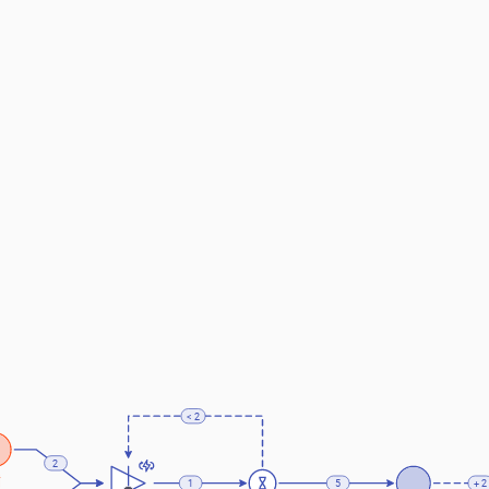
< 2
2
材
1
5
+ 2