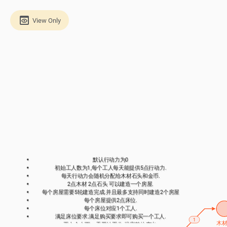
View Only
默认行动力为0
初始工人数为1,每个工人每天能提供5点行动力.
每天行动力会随机分配给木材石头和金币.
2点木材 2点石头 可以建造一个房屋.
每个房屋需要5轮建造完成.并且最多支持同时建造2个房屋
每个房屋提供2点床位.
每个床位对应1个工人.
满足床位要求.满足购买要求即可购买一个工人.
1
木
工人会在下一天开始工作.提高整体产出.