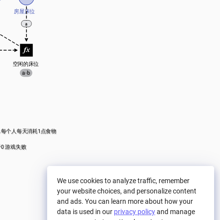
房屋床位
a
空闲的床位
a-b
.每个人每天消耗1点食物
0 游戏失败
We use cookies to analyze traffic, remember
your website choices, and personalize content
and ads. You can learn more about how your
data is used in our
privacy policy
and manage