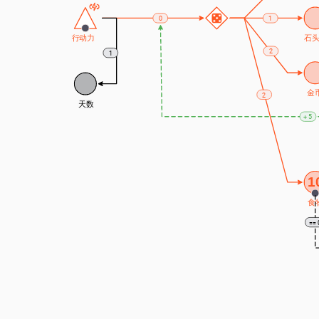
0
1
行动力
石
2
1
金
2
天数
+ 5
1
食
== 