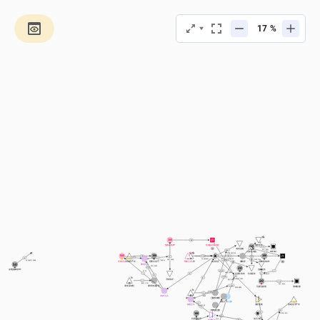
%
100
a
怪物基地HP
怪物基础威胁度
销毁怪物
20
== 0
a
1
成功拦截
死亡判定
10%
玩家生命值
DEFEAT
=
拦截成功率
500
100
100
a
10
5
1
100%
0
1
< 1
+ 1
0
每回合收入
发动进攻
发起攻击
突破率
扣除生命
攻击基地
- -10%’
战力输出
摧毁敌方防御
怪物金库
基础金币产出
玩家总金币
怪物入侵
怪物入侵
战斗判定
战斗判定
漏的怪
怪物基地HP
a
50
剩余士兵
提升效率
20
+ 5
基地防御塔HP
生命流失
掠夺
+ 20%
=
强化防线
玩家生命值
生命流失
1
0
1
扣除HP
1
0%
- 20%
1
拦截成功率
进攻执行
减少威胁
20
1
== 0
购买/产出
死亡判定
建造采矿机
拥有的采矿机
+ 20%
玩家生命值
游戏结束
削弱威胁
+ 5%
1
部署
幸存士兵
建造防御塔
已建防御塔
在场士兵
防御塔总量
1
在场士兵
杀死怪物
基础金币产出
训练完成
1
防御塔总量
10
1
每回合收入
100
1
玩家总金币
战斗判定
建成
10
部署为士兵