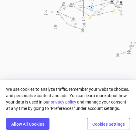
消耗金币
1
提升效率
100
20
+ 5
玩家总金币
30
玩家生命值
1
游侠卡牌
消耗金币
1
突破事件
+ 1
勇士卡牌
伤害触发
50
30
1
扣除生命
采矿机成本
防御塔成本
25%
25%
25%
触发扣费
15
部署为防御塔
25%
消耗金币
+ 1
1
3
拥有的采矿者
抽3张
1
每回合抽卡
随机发牌
建造防御塔
生命流失
25%
25%
25%
部署为矿工
25%
购买消耗
防御塔卡牌
60%
短期增益
40%
兵营卡牌
永久强化
建成
50
1
消耗金币
1
使用矿机卡
消耗卡牌
其它卡牌
We use cookies to analyze traffic, remember your website choices,
and personalize content and ads. You can learn more about how
your data is used in our
privacy policy
and manage your consent
at any time by going to "Preferences" under account settings.
Allow All Cookies
Cookies Settings
Step
Settings
Play
Reset
Predict
Bal