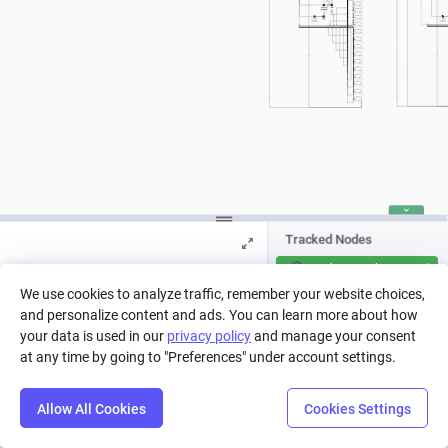
Откат
a[b]-c/2
Шанс отката на прошлый уровень
[0,0,0,0,0,0,30,40,50,55,60,65,70,80,80,80,80,80,80]
Без изменений
a[b]-c/2
Шанс провала без отката
Шанс провала без отката
[0,20,30,40,50,60,40,40,40,37,34,31,28,19,19,19,19,19,19]
[0,20,30,40,50,60,70,80
Tracked Nodes
Total Zatochek. Weapon3
We use cookies to analyze traffic, remember your website choices,
Total Zatochek. Weapon4
and personalize content and ads. You can learn more about how
Press Play to run a simulation, or pick
a run from history.
your data is used in our
privacy policy
and manage your consent
Total Kataliz. Weapon4
at any time by going to "Preferences" under account settings.
Total Saves. Weapon4
Allow All Cookies
Cookies Settings
Total Kataliz. Weapon3
Step
Settings
Play
Reset
Predict
Balance